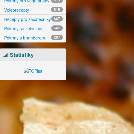
Pokrmy pro vegetariány
415
Videorecepty
816
Recepty pro začátečníky
887
Pokrmy se zeleninou
541
Pokrmy s bramborem
287
Statistiky