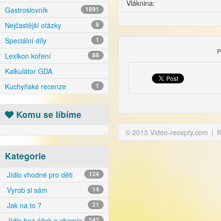
Vláknina:
Gastroslovník
1891
Nejčastější otázky
8
Speciální díly
1
P
Lexikon koření
88
Kalkulátor GDA
Kuchyňské recenze
1
Komu se líbíme
© 2013 Video-recepty.com
|
K
Kategorie
Jídlo vhodné pro děti
124
Vyrob si sám
14
Jak na to ?
21
Jídlo bez éček a chemie
542