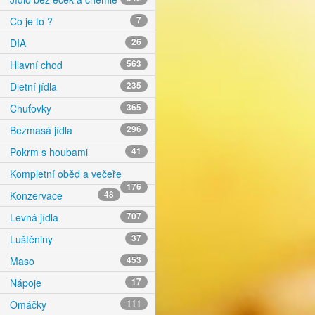
Co je to ?
7
DIA
26
Hlavní chod
563
Dietní jídla
235
Chuťovky
365
Bezmasá jídla
296
Pokrm s houbami
41
Kompletní oběd a večeře
176
Konzervace
48
Levná jídla
707
Luštěniny
37
Maso
453
Nápoje
17
Omáčky
111