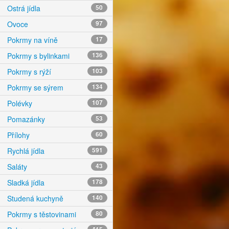
Ostrá jídla
50
Ovoce
97
Pokrmy na víně
17
Pokrmy s bylinkami
136
Pokrmy s rýží
103
Pokrmy se sýrem
134
Polévky
107
Pomazánky
53
Přílohy
60
Rychlá jídla
591
Saláty
43
Sladká jídla
178
Studená kuchyně
140
Pokrmy s těstovinami
80