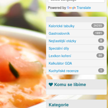
Powered by
Translate
Kalorické tabulky
26255
Gastroslovník
1891
Nejčastější otázky
8
Speciální díly
1
Lexikon koření
88
Kalkulátor GDA
Kuchyňské recenze
1
Komu se líbíme
Kategorie