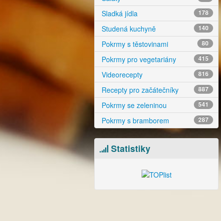
Sladká jídla
178
Studená kuchyně
140
Pokrmy s těstovinami
80
Pokrmy pro vegetariány
415
Videorecepty
816
Recepty pro začátečníky
887
Pokrmy se zeleninou
541
Pokrmy s bramborem
287
Statistiky