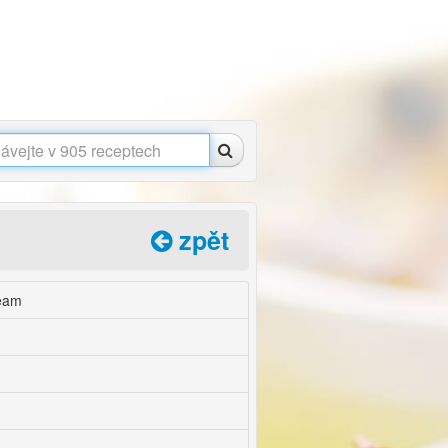
zpět
ream