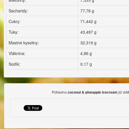
Bílkoviny:
7,533 g
Sacharidy:
77,76 g
Cukry:
71,442 g
Tuky:
43,497 g
Mastné kyseliny:
32,319 g
Vláknina:
4,86 g
Sodík:
0,17 g
Potravinu
již vid
coconut & pineapple icecream