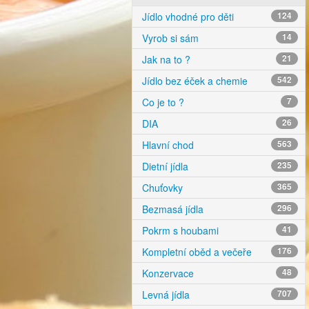
Jídlo vhodné pro děti
124
Vyrob si sám
14
Jak na to ?
21
Jídlo bez éček a chemie
542
Co je to ?
7
DIA
26
Hlavní chod
563
Dietní jídla
235
Chuťovky
365
Bezmasá jídla
296
Pokrm s houbami
41
Kompletní oběd a večeře
176
Konzervace
48
Levná jídla
707