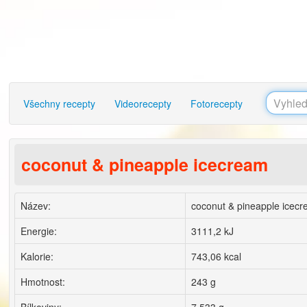
Všechny recepty
Videorecepty
Fotorecepty
coconut & pineapple icecream
Název:
coconut & pineapple icec
Energie:
3111,2 kJ
Kalorie:
743,06 kcal
Hmotnost:
243 g