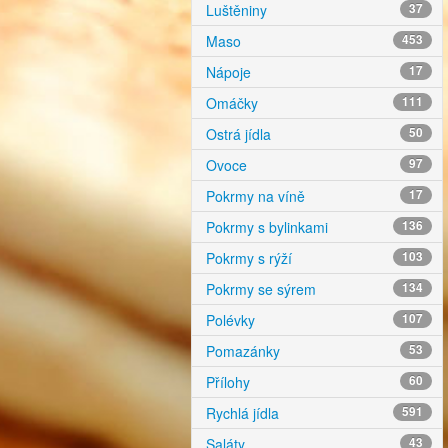
Luštěniny
37
Maso
453
Nápoje
17
Omáčky
111
Ostrá jídla
50
Ovoce
97
Pokrmy na víně
17
Pokrmy s bylinkami
136
Pokrmy s rýží
103
Pokrmy se sýrem
134
Polévky
107
Pomazánky
53
Přílohy
60
Rychlá jídla
591
Saláty
43