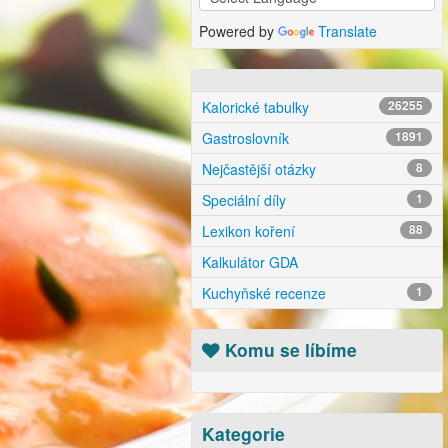
Powered by
Translate
Kalorické tabulky
26255
Gastroslovník
1891
Nejčastější otázky
8
Speciální díly
1
Lexikon koření
88
Kalkulátor GDA
Kuchyňské recenze
1
Komu se líbíme
Kategorie