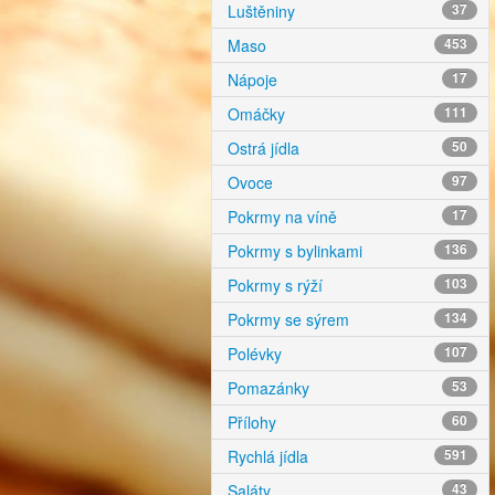
Luštěniny
37
Maso
453
Nápoje
17
Omáčky
111
Ostrá jídla
50
Ovoce
97
Pokrmy na víně
17
Pokrmy s bylinkami
136
Pokrmy s rýží
103
Pokrmy se sýrem
134
Polévky
107
Pomazánky
53
Přílohy
60
Rychlá jídla
591
Saláty
43