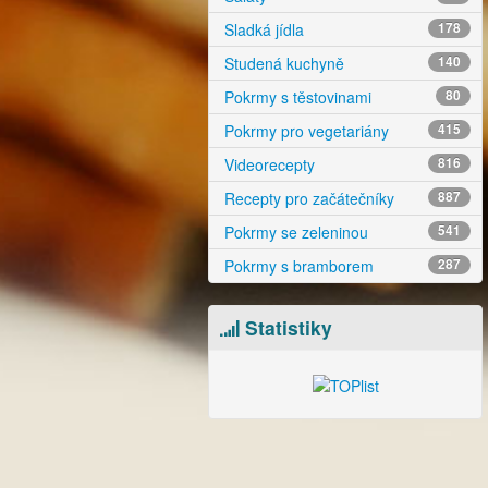
Sladká jídla
178
Studená kuchyně
140
Pokrmy s těstovinami
80
Pokrmy pro vegetariány
415
Videorecepty
816
Recepty pro začátečníky
887
Pokrmy se zeleninou
541
Pokrmy s bramborem
287
Statistiky