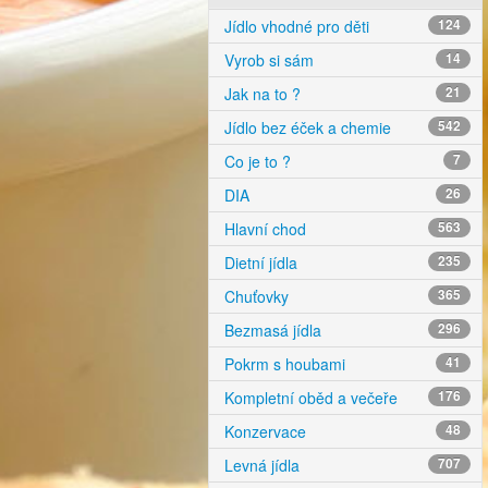
Jídlo vhodné pro děti
124
Vyrob si sám
14
Jak na to ?
21
Jídlo bez éček a chemie
542
Co je to ?
7
DIA
26
Hlavní chod
563
Dietní jídla
235
Chuťovky
365
Bezmasá jídla
296
Pokrm s houbami
41
Kompletní oběd a večeře
176
Konzervace
48
Levná jídla
707