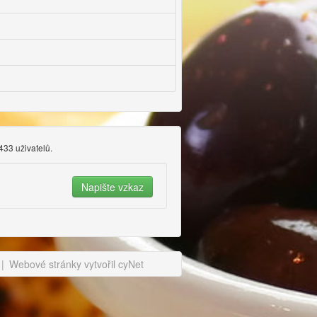
 433 uživatelů.
|
Webové stránky vytvořil cyNet