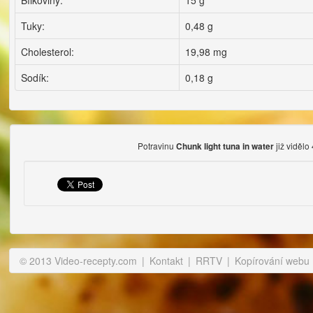
Bílkoviny:
15 g
Tuky:
0,48 g
Cholesterol:
19,98 mg
Sodík:
0,18 g
Potravinu
již vidělo
Chunk light tuna in water
© 2013 Video-recepty.com
|
Kontakt
|
RRTV
|
Kopírování webu