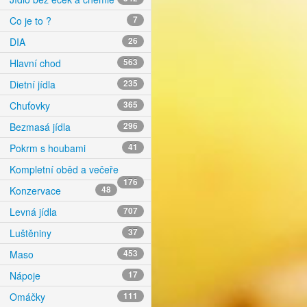
Co je to ?
7
DIA
26
Hlavní chod
563
Dietní jídla
235
Chuťovky
365
Bezmasá jídla
296
Pokrm s houbami
41
Kompletní oběd a večeře
176
Konzervace
48
Levná jídla
707
Luštěniny
37
Maso
453
Nápoje
17
Omáčky
111