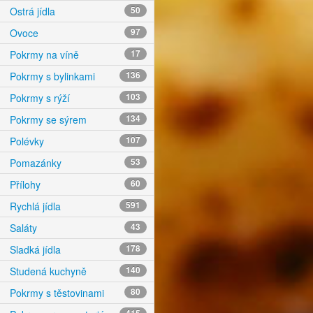
Ostrá jídla
50
Ovoce
97
Pokrmy na víně
17
Pokrmy s bylinkami
136
Pokrmy s rýží
103
Pokrmy se sýrem
134
Polévky
107
Pomazánky
53
Přílohy
60
Rychlá jídla
591
Saláty
43
Sladká jídla
178
Studená kuchyně
140
Pokrmy s těstovinami
80