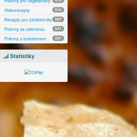
Pokrmy pro vegetariány
415
Videorecepty
816
Recepty pro začátečníky
887
Pokrmy se zeleninou
541
Pokrmy s bramborem
287
Statistiky