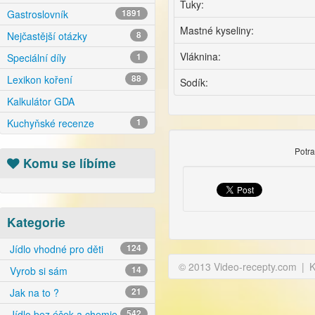
Tuky:
Gastroslovník
1891
Mastné kyseliny:
Nejčastější otázky
8
Vláknina:
Speciální díly
1
Lexikon koření
88
Sodík:
Kalkulátor GDA
Kuchyňské recenze
1
Potr
Komu se líbíme
Kategorie
Jídlo vhodné pro děti
124
© 2013 Video-recepty.com
|
K
Vyrob si sám
14
Jak na to ?
21
Jídlo bez éček a chemie
542