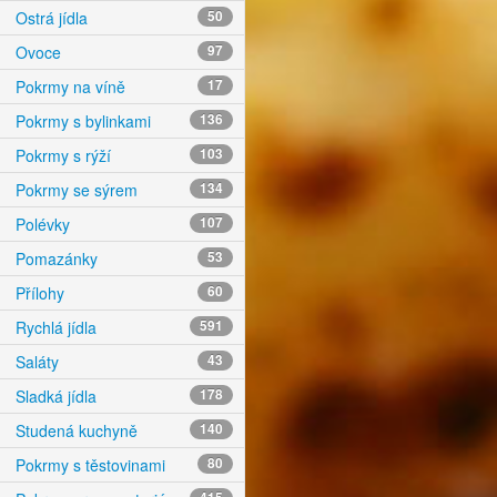
Ostrá jídla
50
Ovoce
97
Pokrmy na víně
17
Pokrmy s bylinkami
136
Pokrmy s rýží
103
Pokrmy se sýrem
134
Polévky
107
Pomazánky
53
Přílohy
60
Rychlá jídla
591
Saláty
43
Sladká jídla
178
Studená kuchyně
140
Pokrmy s těstovinami
80