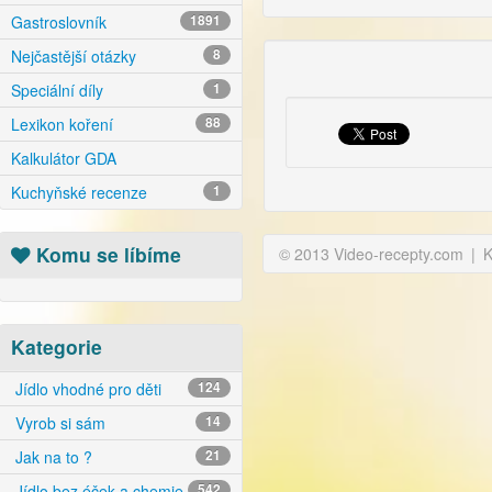
Gastroslovník
1891
Nejčastější otázky
8
Speciální díly
1
Lexikon koření
88
Kalkulátor GDA
Kuchyňské recenze
1
Komu se líbíme
© 2013 Video-recepty.com
|
K
Kategorie
Jídlo vhodné pro děti
124
Vyrob si sám
14
Jak na to ?
21
Jídlo bez éček a chemie
542