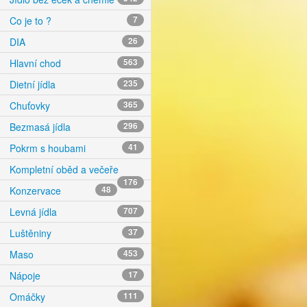
Co je to ?
7
DIA
26
Hlavní chod
563
Dietní jídla
235
Chuťovky
365
Bezmasá jídla
296
Pokrm s houbami
41
Kompletní oběd a večeře
176
Konzervace
48
Levná jídla
707
Luštěniny
37
Maso
453
Nápoje
17
Omáčky
111