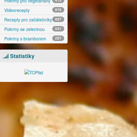
Pokrmy pro vegetariány
415
Videorecepty
816
Recepty pro začátečníky
887
Pokrmy se zeleninou
541
Pokrmy s bramborem
287
Statistiky