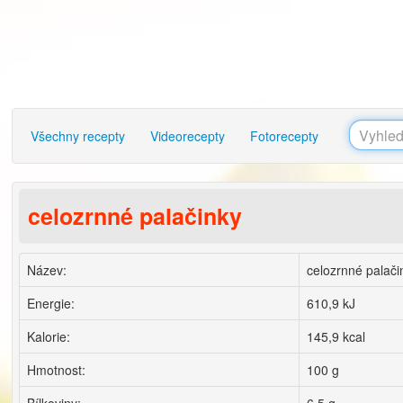
Všechny recepty
Videorecepty
Fotorecepty
celozrnné palačinky
Název:
celozrnné palači
Energie:
610,9 kJ
Kalorie:
145,9 kcal
Hmotnost:
100 g