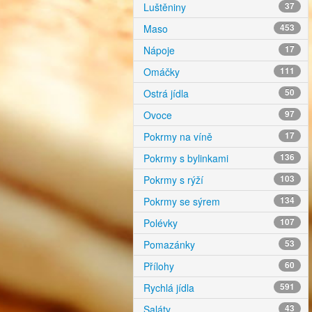
Luštěniny
37
Maso
453
Nápoje
17
Omáčky
111
Ostrá jídla
50
Ovoce
97
Pokrmy na víně
17
Pokrmy s bylinkami
136
Pokrmy s rýží
103
Pokrmy se sýrem
134
Polévky
107
Pomazánky
53
Přílohy
60
Rychlá jídla
591
Saláty
43