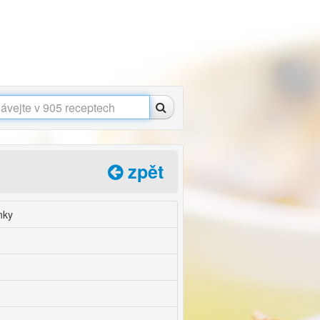
zpět
nky