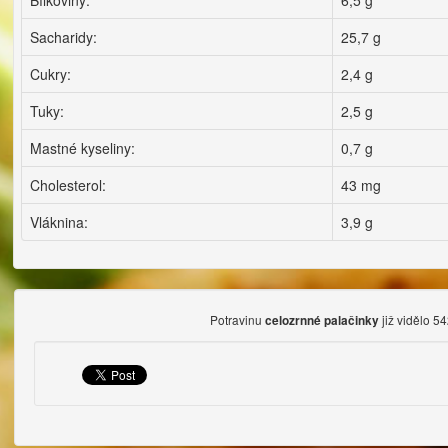
Bílkoviny:
6,5 g
Sacharidy:
25,7 g
Cukry:
2,4 g
Tuky:
2,5 g
Mastné kyseliny:
0,7 g
Cholesterol:
43 mg
Vláknina:
3,9 g
Potravinu
již vidělo 54
celozrnné palačinky