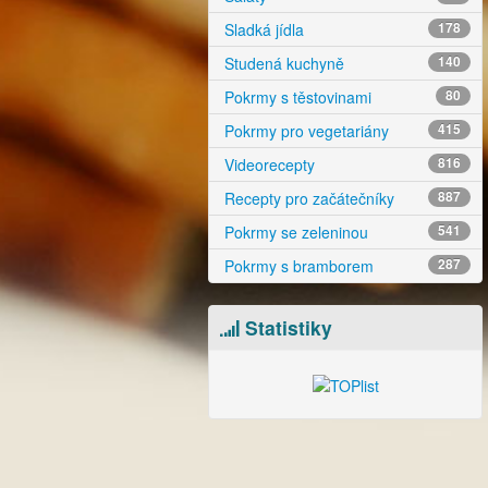
Sladká jídla
178
Studená kuchyně
140
Pokrmy s těstovinami
80
Pokrmy pro vegetariány
415
Videorecepty
816
Recepty pro začátečníky
887
Pokrmy se zeleninou
541
Pokrmy s bramborem
287
Statistiky