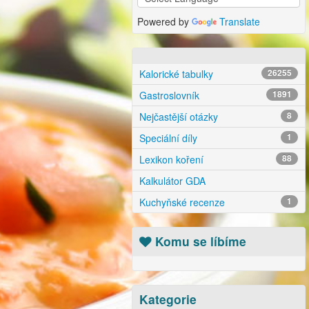
Powered by
Translate
Kalorické tabulky
26255
Gastroslovník
1891
Nejčastější otázky
8
Speciální díly
1
Lexikon koření
88
Kalkulátor GDA
Kuchyňské recenze
1
Komu se líbíme
Kategorie