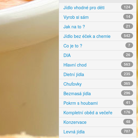
Jídlo vhodné pro děti
124
Vyrob si sám
14
Jak na to ?
21
Jídlo bez éček a chemie
542
Co je to ?
7
DIA
26
Hlavní chod
563
Dietní jídla
235
Chuťovky
365
Bezmasá jídla
296
Pokrm s houbami
41
Kompletní oběd a večeře
176
Konzervace
48
Levná jídla
707