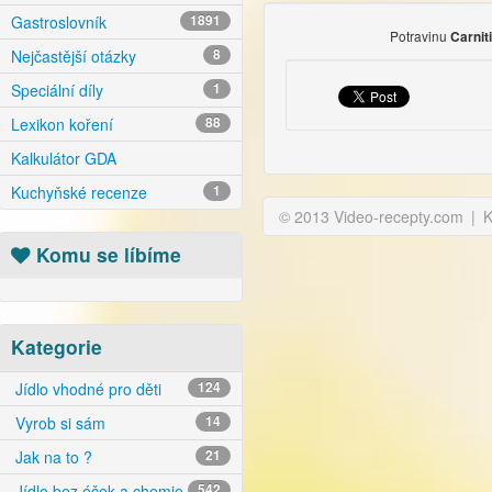
Gastroslovník
1891
Potravinu
Carnit
Nejčastější otázky
8
Speciální díly
1
Lexikon koření
88
Kalkulátor GDA
Kuchyňské recenze
1
© 2013 Video-recepty.com
|
K
Komu se líbíme
Kategorie
Jídlo vhodné pro děti
124
Vyrob si sám
14
Jak na to ?
21
Jídlo bez éček a chemie
542