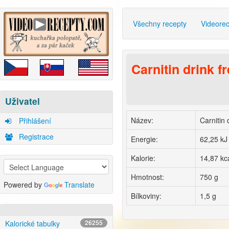
Všechny recepty
Videore
Carnitin drink f
Uživatel
Název:
Carnitin 
Přihlášení
Registrace
Energie:
62,25 kJ
Kalorie:
14,87 kc
Hmotnost:
750 g
Powered by
Translate
Bílkoviny:
1,5 g
Kalorické tabulky
26255