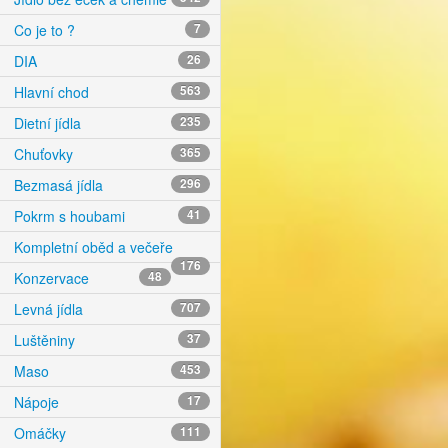
Co je to ?
7
DIA
26
Hlavní chod
563
Dietní jídla
235
Chuťovky
365
Bezmasá jídla
296
Pokrm s houbami
41
Kompletní oběd a večeře
176
Konzervace
48
Levná jídla
707
Luštěniny
37
Maso
453
Nápoje
17
Omáčky
111