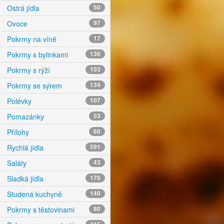
Ostrá jídla
50
Ovoce
97
Pokrmy na víně
17
Pokrmy s bylinkami
136
Pokrmy s rýží
103
Pokrmy se sýrem
134
Polévky
107
Pomazánky
53
Přílohy
60
Rychlá jídla
591
Saláty
43
Sladká jídla
178
Studená kuchyně
140
Pokrmy s těstovinami
80