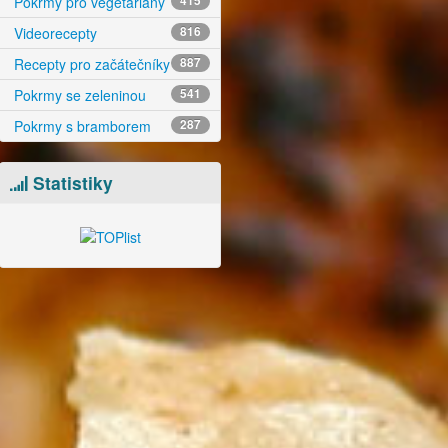
Pokrmy pro vegetariány
415
Videorecepty
816
Recepty pro začátečníky
887
Pokrmy se zeleninou
541
Pokrmy s bramborem
287
Statistiky