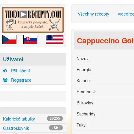
Všechny recepty
Videore
Cappuccino Gol
Název:
Uživatel
Energie:
Přihlášení
Registrace
Kalorie:
Hmotnost:
Bílkoviny:
Sacharidy:
Kalorické tabulky
26255
Tuky:
Gastroslovník
1891