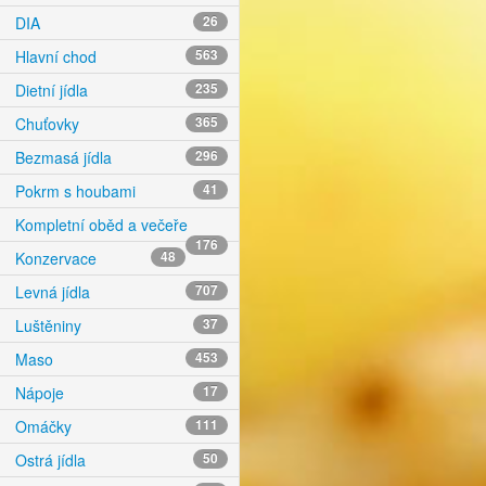
DIA
26
Hlavní chod
563
Dietní jídla
235
Chuťovky
365
Bezmasá jídla
296
Pokrm s houbami
41
Kompletní oběd a večeře
176
Konzervace
48
Levná jídla
707
Luštěniny
37
Maso
453
Nápoje
17
Omáčky
111
Ostrá jídla
50