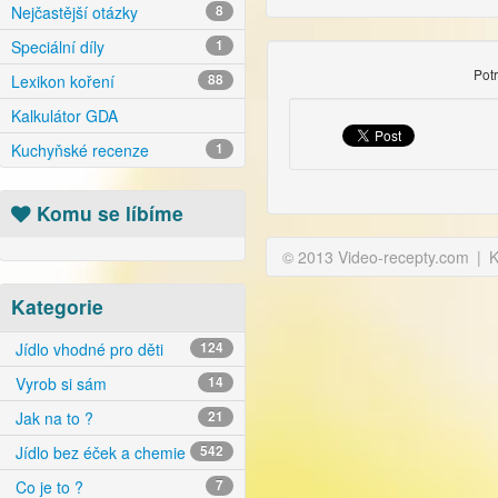
Nejčastější otázky
8
Speciální díly
1
Pot
Lexikon koření
88
Kalkulátor GDA
Kuchyňské recenze
1
Komu se líbíme
© 2013 Video-recepty.com
|
K
Kategorie
Jídlo vhodné pro děti
124
Vyrob si sám
14
Jak na to ?
21
Jídlo bez éček a chemie
542
Co je to ?
7