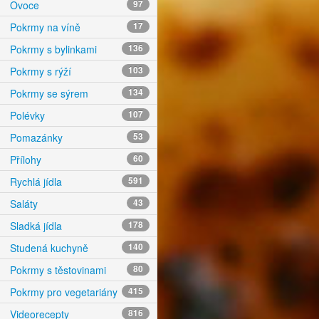
Ovoce
97
Pokrmy na víně
17
Pokrmy s bylinkami
136
Pokrmy s rýží
103
Pokrmy se sýrem
134
Polévky
107
Pomazánky
53
Přílohy
60
Rychlá jídla
591
Saláty
43
Sladká jídla
178
Studená kuchyně
140
Pokrmy s těstovinami
80
Pokrmy pro vegetariány
415
Videorecepty
816