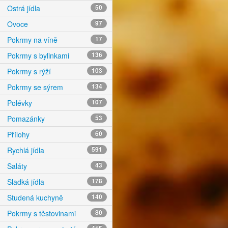
Ostrá jídla
50
Ovoce
97
Pokrmy na víně
17
Pokrmy s bylinkami
136
Pokrmy s rýží
103
Pokrmy se sýrem
134
Polévky
107
Pomazánky
53
Přílohy
60
Rychlá jídla
591
Saláty
43
Sladká jídla
178
Studená kuchyně
140
Pokrmy s těstovinami
80