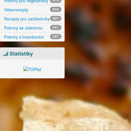
Pokrmy pro vegetariány
415
Videorecepty
816
Recepty pro začátečníky
887
Pokrmy se zeleninou
541
Pokrmy s bramborem
287
Statistiky