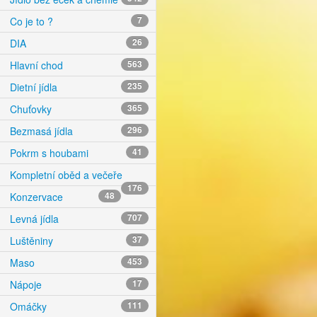
Co je to ?
7
DIA
26
Hlavní chod
563
Dietní jídla
235
Chuťovky
365
Bezmasá jídla
296
Pokrm s houbami
41
Kompletní oběd a večeře
176
Konzervace
48
Levná jídla
707
Luštěniny
37
Maso
453
Nápoje
17
Omáčky
111