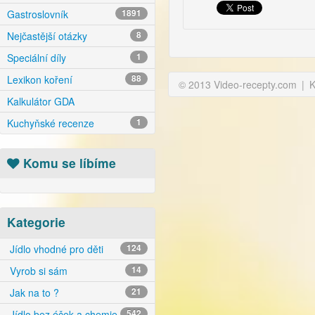
Gastroslovník
1891
Nejčastější otázky
8
Speciální díly
1
Lexikon koření
88
© 2013 Video-recepty.com
|
K
Kalkulátor GDA
Kuchyňské recenze
1
Komu se líbíme
Kategorie
Jídlo vhodné pro děti
124
Vyrob si sám
14
Jak na to ?
21
Jídlo bez éček a chemie
542