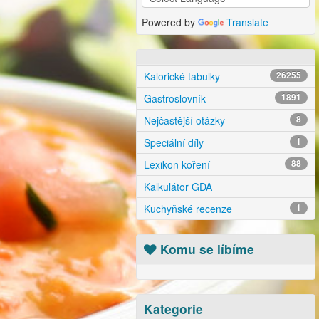
Powered by
Translate
Kalorické tabulky
26255
Gastroslovník
1891
Nejčastější otázky
8
Speciální díly
1
Lexikon koření
88
Kalkulátor GDA
Kuchyňské recenze
1
Komu se líbíme
Kategorie