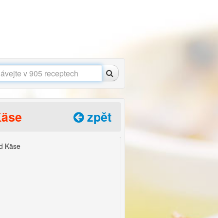
Käse
zpět
d Käse