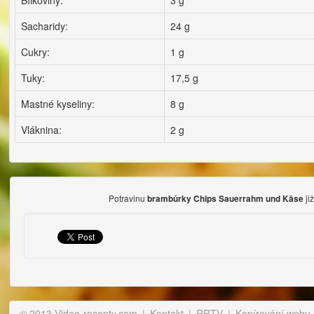
Bílkoviny:
3 g
Sacharidy:
24 g
Cukry:
1 g
Tuky:
17,5 g
Mastné kyseliny:
8 g
Vláknina:
2 g
Potravinu
ji
brambůrky Chips Sauerrahm und Käse
© 2013 Video-recepty.com
|
Kontakt
|
RRTV
|
Kopírování webu