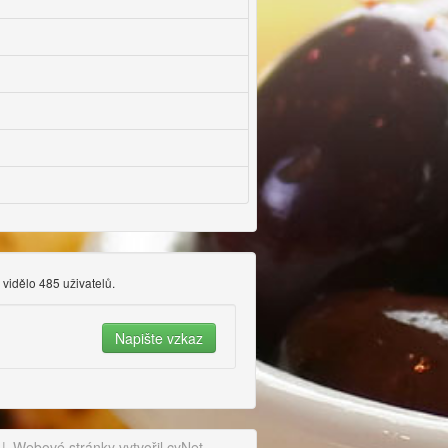
ž vidělo 485 uživatelů.
|
Webové stránky vytvořil cyNet