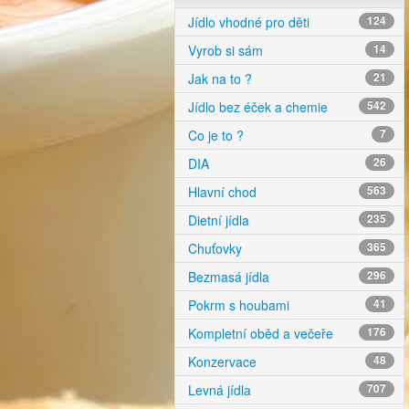
Jídlo vhodné pro děti
124
Vyrob si sám
14
Jak na to ?
21
Jídlo bez éček a chemie
542
Co je to ?
7
DIA
26
Hlavní chod
563
Dietní jídla
235
Chuťovky
365
Bezmasá jídla
296
Pokrm s houbami
41
Kompletní oběd a večeře
176
Konzervace
48
Levná jídla
707