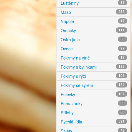
Luštěniny
37
Maso
453
Nápoje
17
Omáčky
111
Ostrá jídla
50
Ovoce
97
Pokrmy na víně
17
Pokrmy s bylinkami
136
Pokrmy s rýží
103
Pokrmy se sýrem
134
Polévky
107
Pomazánky
53
Přílohy
60
Rychlá jídla
591
Saláty
43