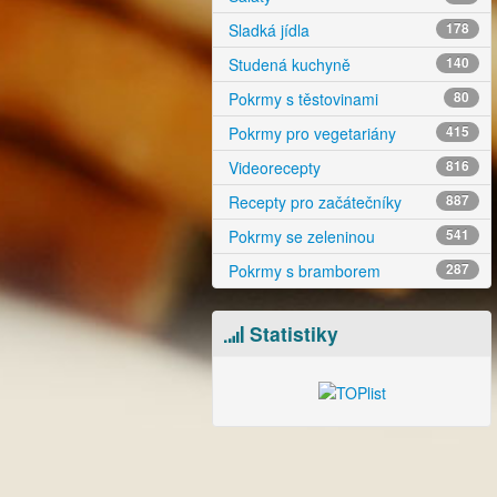
Sladká jídla
178
Studená kuchyně
140
Pokrmy s těstovinami
80
Pokrmy pro vegetariány
415
Videorecepty
816
Recepty pro začátečníky
887
Pokrmy se zeleninou
541
Pokrmy s bramborem
287
Statistiky