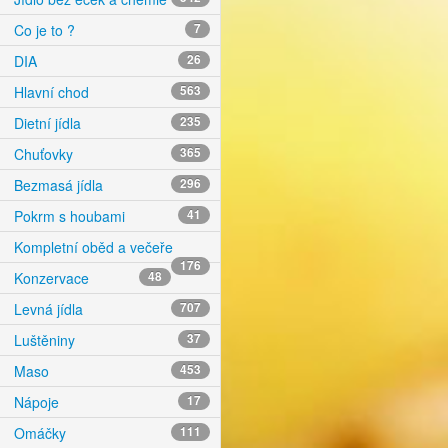
Co je to ?
7
DIA
26
Hlavní chod
563
Dietní jídla
235
Chuťovky
365
Bezmasá jídla
296
Pokrm s houbami
41
Kompletní oběd a večeře
176
Konzervace
48
Levná jídla
707
Luštěniny
37
Maso
453
Nápoje
17
Omáčky
111