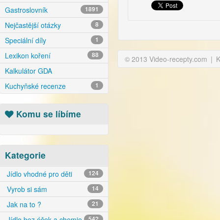
Gastroslovník
1891
Nejčastější otázky
8
Speciální díly
1
Lexikon koření
88
© 2013 Video-recepty.com
|
K
Kalkulátor GDA
Kuchyňské recenze
1
Komu se líbíme
Kategorie
Jídlo vhodné pro děti
124
Vyrob si sám
14
Jak na to ?
21
Jídlo bez éček a chemie
542