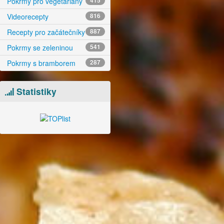
Pokrmy pro vegetariány
415
Videorecepty
816
Recepty pro začátečníky
887
Pokrmy se zeleninou
541
Pokrmy s bramborem
287
Statistiky