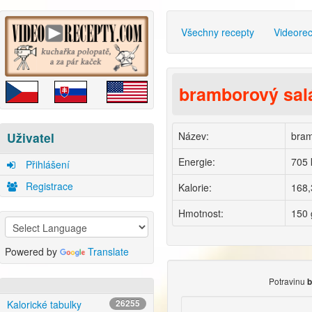
Všechny recepty
Videore
bramborový sal
Název:
bram
Uživatel
Energie:
705 
Přihlášení
Registrace
Kalorie:
168,
Hmotnost:
150 
Powered by
Translate
Potravinu
b
Kalorické tabulky
26255