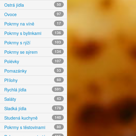
Ostrá jídla
50
Ovoce
97
Pokrmy na víně
17
Pokrmy s bylinkami
136
Pokrmy s rýží
103
Pokrmy se sýrem
134
Polévky
107
Pomazánky
53
Přílohy
60
Rychlá jídla
591
Saláty
43
Sladká jídla
178
Studená kuchyně
140
Pokrmy s těstovinami
80