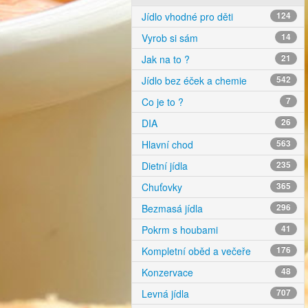
Jídlo vhodné pro děti
124
Vyrob si sám
14
Jak na to ?
21
Jídlo bez éček a chemie
542
Co je to ?
7
DIA
26
Hlavní chod
563
Dietní jídla
235
Chuťovky
365
Bezmasá jídla
296
Pokrm s houbami
41
Kompletní oběd a večeře
176
Konzervace
48
Levná jídla
707