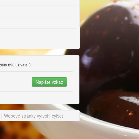
idělo 890 uživatelů.
|
Webové stránky vytvořil cyNet