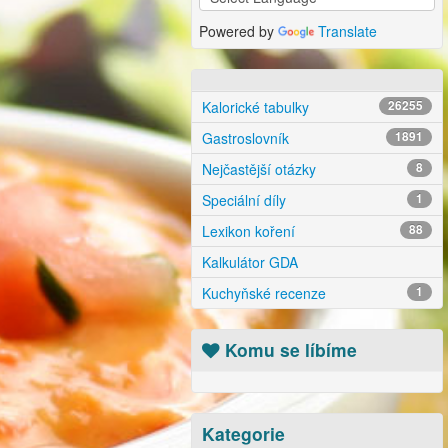
Powered by
Translate
Kalorické tabulky
26255
Gastroslovník
1891
Nejčastější otázky
8
Speciální díly
1
Lexikon koření
88
Kalkulátor GDA
Kuchyňské recenze
1
Komu se líbíme
Kategorie