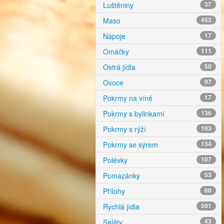
Luštěniny
37
Maso
453
Nápoje
17
Omáčky
111
Ostrá jídla
50
Ovoce
97
Pokrmy na víně
17
Pokrmy s bylinkami
136
Pokrmy s rýží
103
Pokrmy se sýrem
134
Polévky
107
Pomazánky
53
Přílohy
60
Rychlá jídla
591
Saláty
43