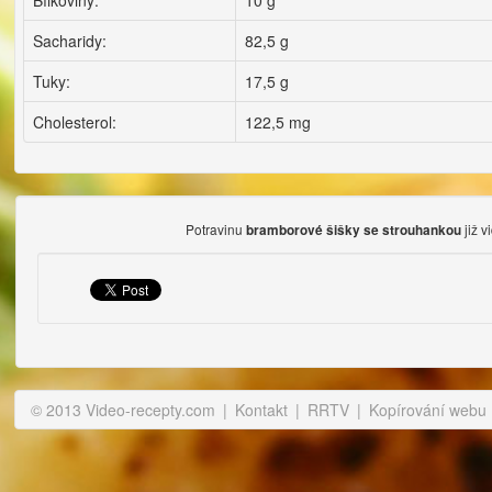
Bílkoviny:
10 g
Sacharidy:
82,5 g
Tuky:
17,5 g
Cholesterol:
122,5 mg
Potravinu
již v
bramborové šišky se strouhankou
© 2013 Video-recepty.com
|
Kontakt
|
RRTV
|
Kopírování webu