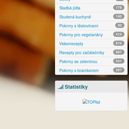
Sladká jídla
178
Studená kuchyně
140
Pokrmy s těstovinami
80
Pokrmy pro vegetariány
415
Videorecepty
816
Recepty pro začátečníky
887
Pokrmy se zeleninou
541
Pokrmy s bramborem
287
Statistiky