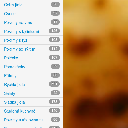
Ostrá jídla
50
Ovoce
97
Pokrmy na víně
17
Pokrmy s bylinkami
136
Pokrmy s rýží
103
Pokrmy se sýrem
134
Polévky
107
Pomazánky
53
Přílohy
60
Rychlá jídla
591
Saláty
43
Sladká jídla
178
Studená kuchyně
140
Pokrmy s těstovinami
80