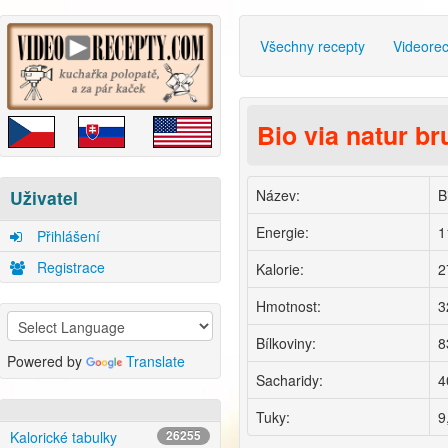
Všechny recepty
Videore
Bio via natur br
Název:
B
Uživatel
Energie:
1
Přihlášení
Registrace
Kalorie:
2
Hmotnost:
3
Bílkoviny:
8
Powered by
Translate
Sacharidy:
4
Tuky:
9
Kalorické tabulky
26255