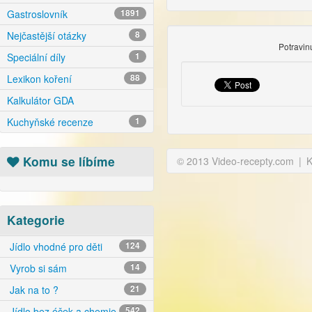
Gastroslovník
1891
Nejčastější otázky
8
Potravi
Speciální díly
1
Lexikon koření
88
Kalkulátor GDA
Kuchyňské recenze
1
Komu se líbíme
© 2013 Video-recepty.com
|
K
Kategorie
Jídlo vhodné pro děti
124
Vyrob si sám
14
Jak na to ?
21
Jídlo bez éček a chemie
542