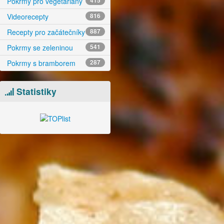
Pokrmy pro vegetariány
415
Videorecepty
816
Recepty pro začátečníky
887
Pokrmy se zeleninou
541
Pokrmy s bramborem
287
Statistiky