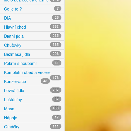
Co je to ?
7
DIA
26
Hlavní chod
563
Dietní jídla
235
Chuťovky
365
Bezmasá jídla
296
Pokrm s houbami
41
Kompletní oběd a večeře
176
Konzervace
48
Levná jídla
707
Luštěniny
37
Maso
453
Nápoje
17
Omáčky
111