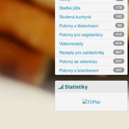
Sladká jídla
178
Studená kuchyně
140
Pokrmy s těstovinami
80
Pokrmy pro vegetariány
415
Videorecepty
816
Recepty pro začátečníky
887
Pokrmy se zeleninou
541
Pokrmy s bramborem
287
Statistiky