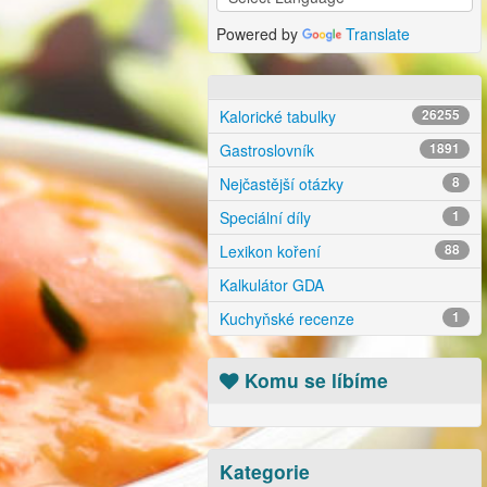
Powered by
Translate
Kalorické tabulky
26255
Gastroslovník
1891
Nejčastější otázky
8
Speciální díly
1
Lexikon koření
88
Kalkulátor GDA
Kuchyňské recenze
1
Komu se líbíme
Kategorie