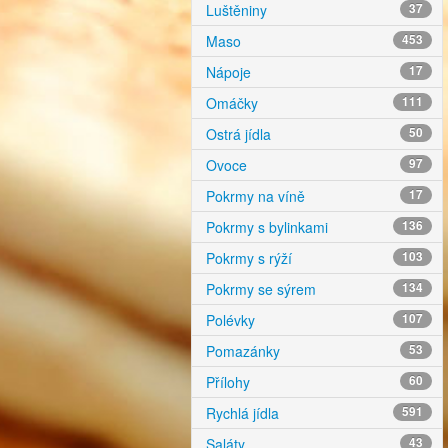
Luštěniny
37
Maso
453
Nápoje
17
Omáčky
111
Ostrá jídla
50
Ovoce
97
Pokrmy na víně
17
Pokrmy s bylinkami
136
Pokrmy s rýží
103
Pokrmy se sýrem
134
Polévky
107
Pomazánky
53
Přílohy
60
Rychlá jídla
591
Saláty
43