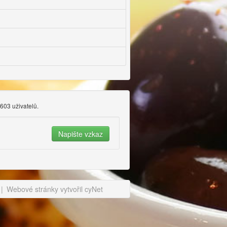
 603 uživatelů.
|
Webové stránky vytvořil cyNet