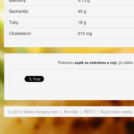
Bílkoviny:
3,75 g
Sacharidy:
45 g
Tuky:
18 g
Cholesterol:
210 mg
Potravinu
již vidělo
aspik se zeleninou a vejc.
© 2013 Video-recepty.com
|
Kontakt
|
RRTV
|
Kopírování webu