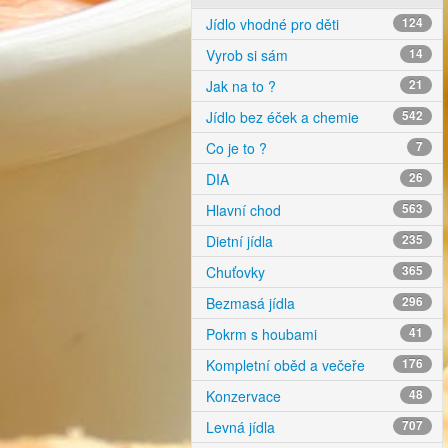
Jídlo vhodné pro děti
124
Vyrob si sám
14
Jak na to ?
21
Jídlo bez éček a chemie
542
Co je to ?
7
DIA
26
Hlavní chod
563
Dietní jídla
235
Chuťovky
365
Bezmasá jídla
296
Pokrm s houbami
41
Kompletní oběd a večeře
176
Konzervace
48
Levná jídla
707