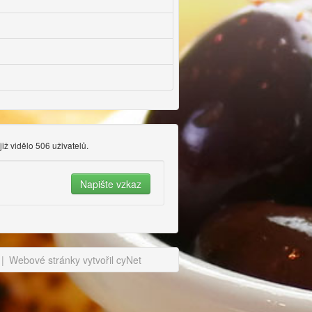
již vidělo 506 uživatelů.
|
Webové stránky vytvořil cyNet