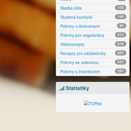
Sladká jídla
178
Studená kuchyně
140
Pokrmy s těstovinami
80
Pokrmy pro vegetariány
415
Videorecepty
816
Recepty pro začátečníky
887
Pokrmy se zeleninou
541
Pokrmy s bramborem
287
Statistiky