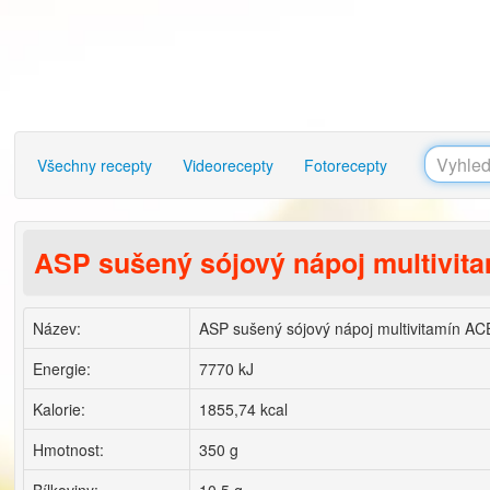
Všechny recepty
Videorecepty
Fotorecepty
ASP sušený sójový nápoj multivit
Název:
ASP sušený sójový nápoj multivitamín AC
Energie:
7770 kJ
Kalorie:
1855,74 kcal
Hmotnost:
350 g