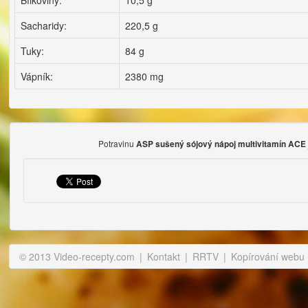
Bílkoviny:
10,5 g
Sacharidy:
220,5 g
Tuky:
84 g
Vápník:
2380 mg
Potravinu
ASP sušený sójový nápoj multivitamín ACE
© 2013 Video-recepty.com
|
Kontakt
|
RRTV
|
Kopírování webu