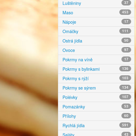
Luštěniny
37
Maso
453
Nápoje
17
Omáčky
111
Ostrá jídla
50
Ovoce
97
Pokrmy na víně
17
Pokrmy s bylinkami
136
Pokrmy s rýží
103
Pokrmy se sýrem
134
Polévky
107
Pomazánky
53
Přílohy
60
Rychlá jídla
591
Saláty
43