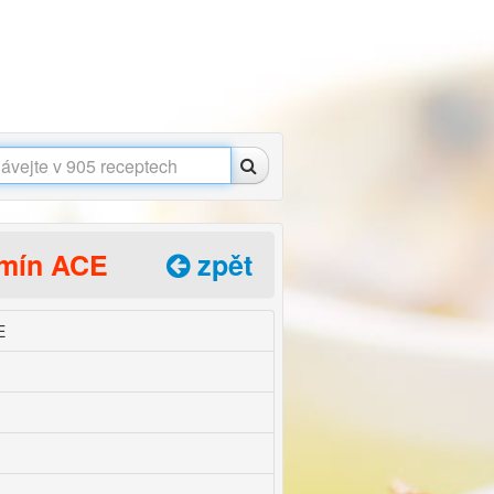
amín ACE
zpět
E