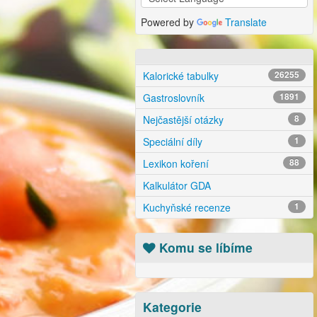
Powered by
Translate
Kalorické tabulky
26255
Gastroslovník
1891
Nejčastější otázky
8
Speciální díly
1
Lexikon koření
88
Kalkulátor GDA
Kuchyňské recenze
1
Komu se líbíme
Kategorie