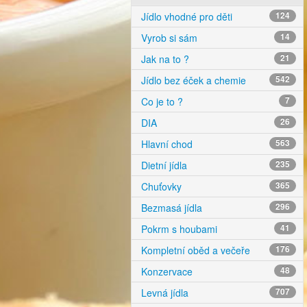
Jídlo vhodné pro děti
124
Vyrob si sám
14
Jak na to ?
21
Jídlo bez éček a chemie
542
Co je to ?
7
DIA
26
Hlavní chod
563
Dietní jídla
235
Chuťovky
365
Bezmasá jídla
296
Pokrm s houbami
41
Kompletní oběd a večeře
176
Konzervace
48
Levná jídla
707