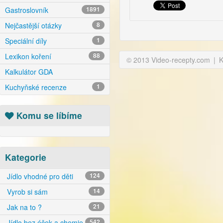
Gastroslovník
1891
Nejčastější otázky
8
Speciální díly
1
Lexikon koření
88
© 2013 Video-recepty.com
|
K
Kalkulátor GDA
Kuchyňské recenze
1
Komu se líbíme
Kategorie
Jídlo vhodné pro děti
124
Vyrob si sám
14
Jak na to ?
21
Jídlo bez éček a chemie
542