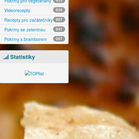
Pokrmy pro vegetariány
415
Videorecepty
816
Recepty pro začátečníky
887
Pokrmy se zeleninou
541
Pokrmy s bramborem
287
Statistiky