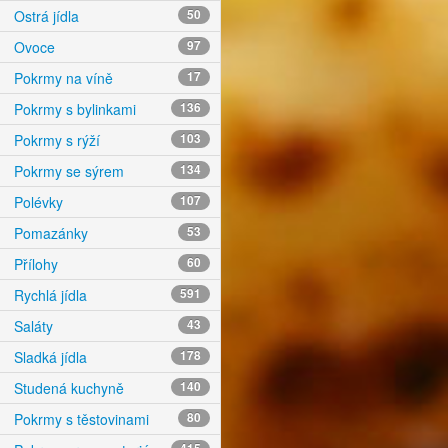
Ostrá jídla
50
Ovoce
97
Pokrmy na víně
17
Pokrmy s bylinkami
136
Pokrmy s rýží
103
Pokrmy se sýrem
134
Polévky
107
Pomazánky
53
Přílohy
60
Rychlá jídla
591
Saláty
43
Sladká jídla
178
Studená kuchyně
140
Pokrmy s těstovinami
80