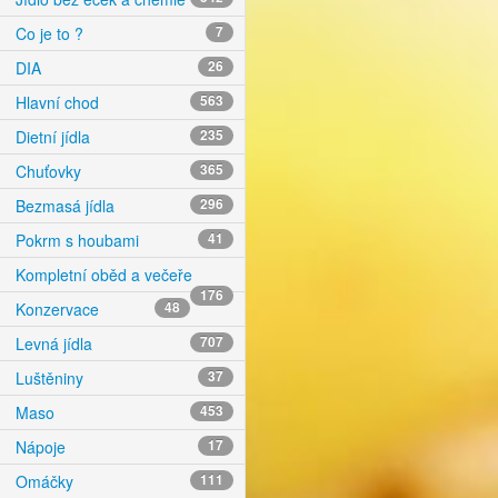
Co je to ?
7
DIA
26
Hlavní chod
563
Dietní jídla
235
Chuťovky
365
Bezmasá jídla
296
Pokrm s houbami
41
Kompletní oběd a večeře
176
Konzervace
48
Levná jídla
707
Luštěniny
37
Maso
453
Nápoje
17
Omáčky
111