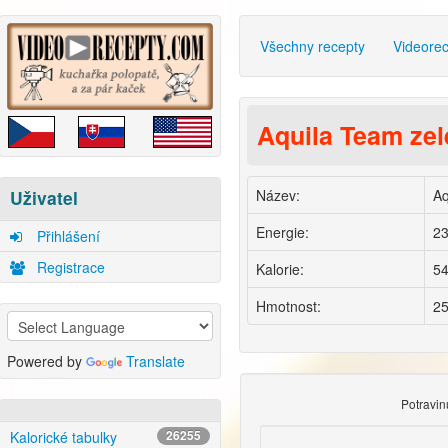
Všechny recepty
Videore
Aquila Team ze
Název:
Aq
Uživatel
Energie:
23
Přihlášení
Registrace
Kalorie:
54
Hmotnost:
25
Powered by
Translate
Potravi
Kalorické tabulky
26255