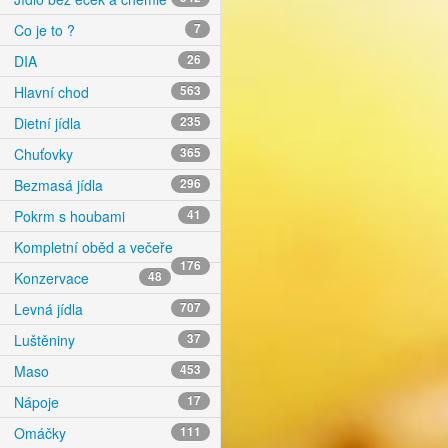
Co je to ?
7
DIA
26
Hlavní chod
563
Dietní jídla
235
Chuťovky
365
Bezmasá jídla
296
Pokrm s houbami
41
Kompletní oběd a večeře
176
Konzervace
48
Levná jídla
707
Luštěniny
37
Maso
453
Nápoje
17
Omáčky
111