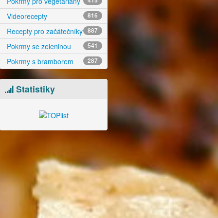
Pokrmy pro vegetariány
415
Videorecepty
816
Recepty pro začátečníky
887
Pokrmy se zeleninou
541
Pokrmy s bramborem
287
Statistiky