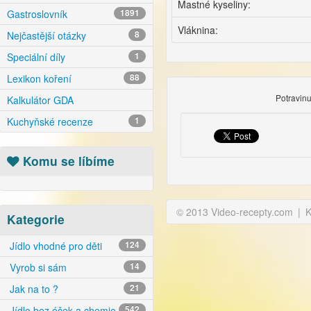
Mastné kyseliny:
Gastroslovník
1891
Vláknina:
Nejčastější otázky
8
Speciální díly
1
Lexikon koření
88
Potravin
Kalkulátor GDA
Kuchyňské recenze
1
Komu se líbíme
© 2013 Video-recepty.com
|
K
Kategorie
Jídlo vhodné pro děti
124
Vyrob si sám
14
Jak na to ?
21
Jídlo bez éček a chemie
542