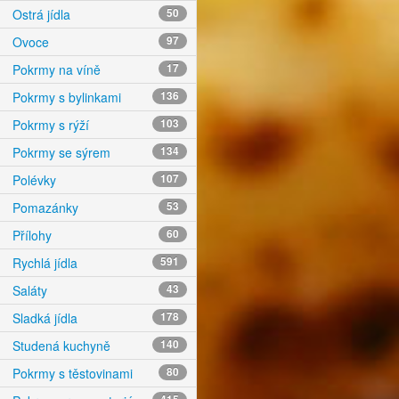
Ostrá jídla
50
Ovoce
97
Pokrmy na víně
17
Pokrmy s bylinkami
136
Pokrmy s rýží
103
Pokrmy se sýrem
134
Polévky
107
Pomazánky
53
Přílohy
60
Rychlá jídla
591
Saláty
43
Sladká jídla
178
Studená kuchyně
140
Pokrmy s těstovinami
80