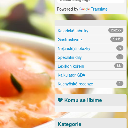
Powered by
Translate
Kalorické tabulky
26255
Gastroslovník
1891
Nejčastější otázky
8
Speciální díly
1
Lexikon koření
88
Kalkulátor GDA
Kuchyňské recenze
1
Komu se líbíme
Kategorie