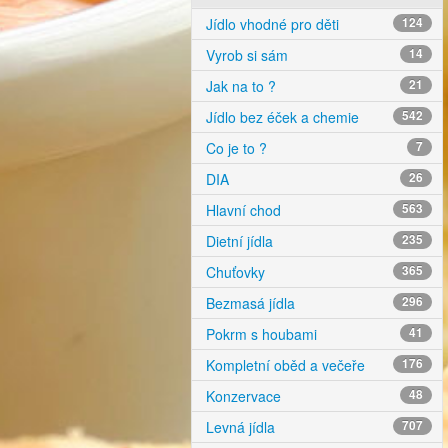
Jídlo vhodné pro děti
124
Vyrob si sám
14
Jak na to ?
21
Jídlo bez éček a chemie
542
Co je to ?
7
DIA
26
Hlavní chod
563
Dietní jídla
235
Chuťovky
365
Bezmasá jídla
296
Pokrm s houbami
41
Kompletní oběd a večeře
176
Konzervace
48
Levná jídla
707