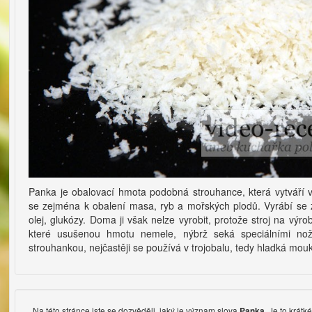
Panka je obalovací hmota podobná strouhance, která vytváří 
se zejména k obalení masa, ryb a mořských plodů. Vyrábí se z
olej, glukózy. Doma ji však nelze vyrobit, protože stroj na výro
které usušenou hmotu nemele, nýbrž seká speciálními nož
strouhankou, nejčastěji se používá v trojobalu, tedy hladká mou
Na této stránce jste se dozvěděli, jaký je význam slova
. Je to krát
Panka