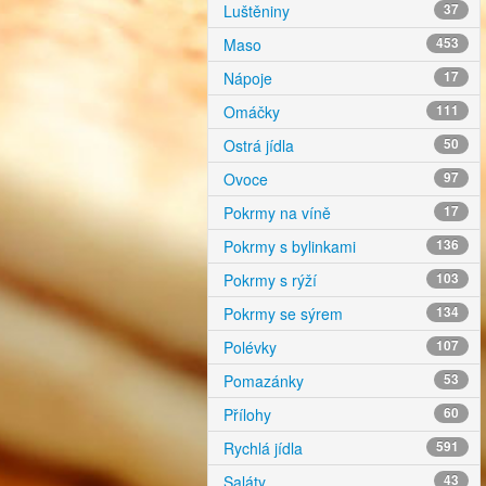
Luštěniny
37
Maso
453
Nápoje
17
Omáčky
111
Ostrá jídla
50
Ovoce
97
Pokrmy na víně
17
Pokrmy s bylinkami
136
Pokrmy s rýží
103
Pokrmy se sýrem
134
Polévky
107
Pomazánky
53
Přílohy
60
Rychlá jídla
591
Saláty
43