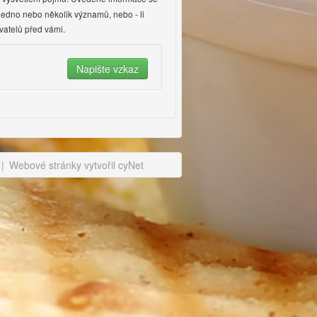
jedno nebo několik významů, nebo - li
vatelů před vámi.
|
Webové stránky vytvořil cyNet