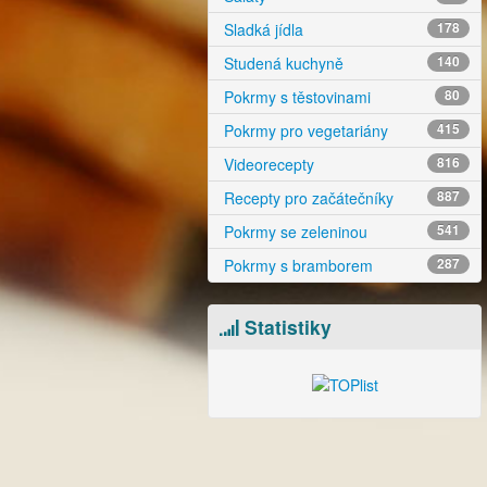
Sladká jídla
178
Studená kuchyně
140
Pokrmy s těstovinami
80
Pokrmy pro vegetariány
415
Videorecepty
816
Recepty pro začátečníky
887
Pokrmy se zeleninou
541
Pokrmy s bramborem
287
Statistiky