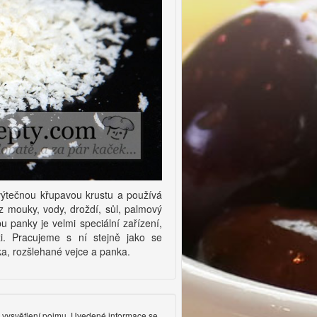
výtečnou křupavou krustu a používá
 mouky, vody, droždí, sůl, palmový
bu panky je velmi speciální zařízení,
i. Pracujeme s ní stejně jako se
ka, rozšlehané vejce a panka.
ké vysvětlení pojmu. Uvedené informace se