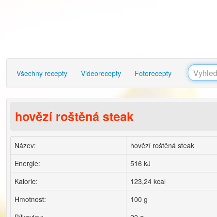
Všechny recepty
Videorecepty
Fotorecepty
hovězí roštěná steak
Název:
hovězí roštěná steak
Energie:
516 kJ
Kalorie:
123,24 kcal
Hmotnost:
100 g