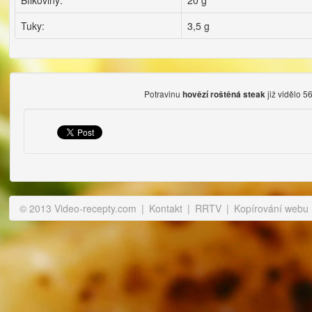
Bílkoviny:
20 g
Tuky:
3,5 g
Potravinu
již vidělo 5
hovězí roštěná steak
© 2013 Video-recepty.com
|
Kontakt
|
RRTV
|
Kopírování webu