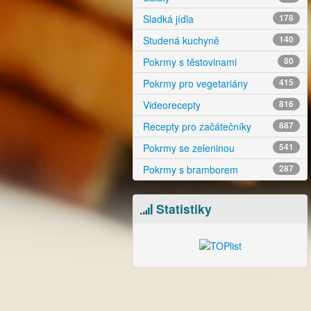
Sladká jídla
178
Studená kuchyně
140
Pokrmy s těstovinami
80
Pokrmy pro vegetariány
415
Videorecepty
816
Recepty pro začátečníky
887
Pokrmy se zeleninou
541
Pokrmy s bramborem
287
Statistiky