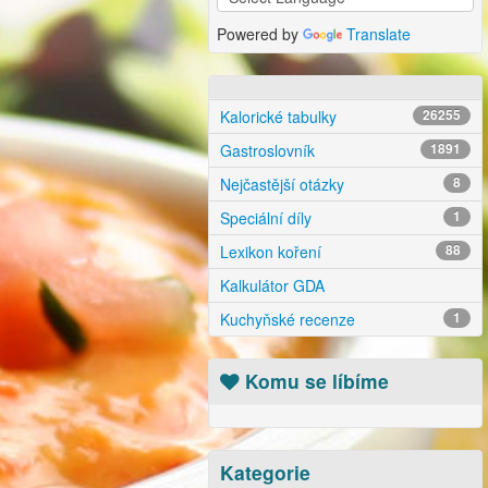
Powered by
Translate
Kalorické tabulky
26255
Gastroslovník
1891
Nejčastější otázky
8
Speciální díly
1
Lexikon koření
88
Kalkulátor GDA
Kuchyňské recenze
1
Komu se líbíme
Kategorie