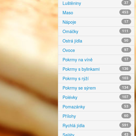
Luštěniny
37
Maso
453
Nápoje
17
Omáčky
111
Ostrá jídla
50
Ovoce
97
Pokrmy na víně
17
Pokrmy s bylinkami
136
Pokrmy s rýží
103
Pokrmy se sýrem
134
Polévky
107
Pomazánky
53
Přílohy
60
Rychlá jídla
591
Saláty
43