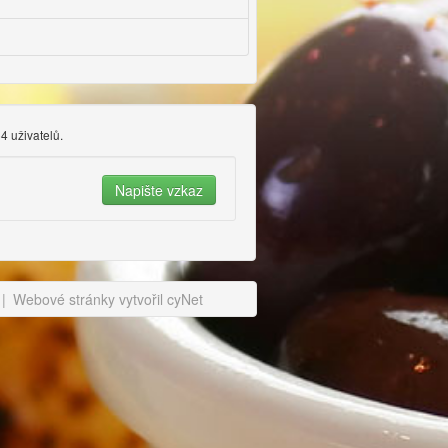
64 uživatelů.
|
Webové stránky vytvořil cyNet