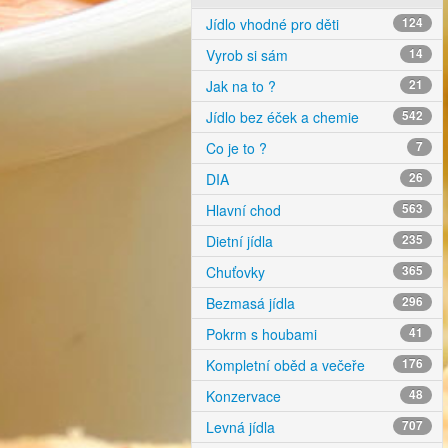
Jídlo vhodné pro děti
124
Vyrob si sám
14
Jak na to ?
21
Jídlo bez éček a chemie
542
Co je to ?
7
DIA
26
Hlavní chod
563
Dietní jídla
235
Chuťovky
365
Bezmasá jídla
296
Pokrm s houbami
41
Kompletní oběd a večeře
176
Konzervace
48
Levná jídla
707