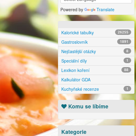
Powered by
Translate
Kalorické tabulky
26255
Gastroslovník
1891
Nejčastější otázky
8
Speciální díly
1
Lexikon koření
88
Kalkulátor GDA
Kuchyňské recenze
1
Komu se líbíme
Kategorie