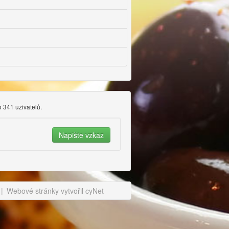
o 341 uživatelů.
|
Webové stránky vytvořil cyNet