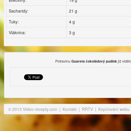
Bílkoviny:
19 g
Sacharidy:
21 g
Tuky:
4 g
Vláknina:
3 g
Potravinu
již viděl
Guareta čokoládový pudink
© 2013 Video-recepty.com
|
Kontakt
|
RRTV
|
Kopírování webu