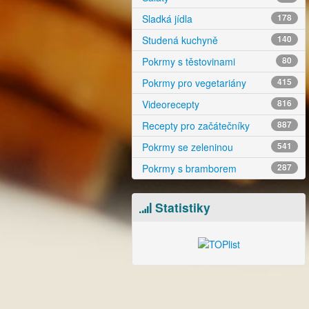
Sladká jídla
178
Studená kuchyně
140
Pokrmy s těstovinami
80
Pokrmy pro vegetariány
415
Videorecepty
816
Recepty pro začátečníky
887
Pokrmy se zeleninou
541
Pokrmy s bramborem
287
Statistiky