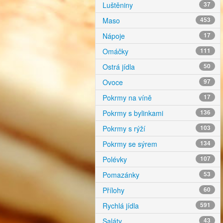
Luštěniny
37
Maso
453
Nápoje
17
Omáčky
111
Ostrá jídla
50
Ovoce
97
Pokrmy na víně
17
Pokrmy s bylinkami
136
Pokrmy s rýží
103
Pokrmy se sýrem
134
Polévky
107
Pomazánky
53
Přílohy
60
Rychlá jídla
591
Saláty
43