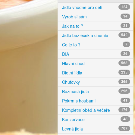
Jídlo vhodné pro děti
124
Vyrob si sám
14
Jak na to ?
21
Jídlo bez éček a chemie
542
Co je to ?
7
DIA
26
Hlavní chod
563
Dietní jídla
235
Chuťovky
365
Bezmasá jídla
296
Pokrm s houbami
41
Kompletní oběd a večeře
176
Konzervace
48
Levná jídla
707