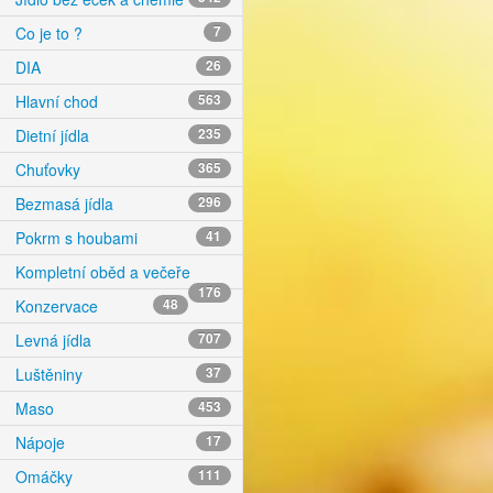
Co je to ?
7
DIA
26
Hlavní chod
563
Dietní jídla
235
Chuťovky
365
Bezmasá jídla
296
Pokrm s houbami
41
Kompletní oběd a večeře
176
Konzervace
48
Levná jídla
707
Luštěniny
37
Maso
453
Nápoje
17
Omáčky
111