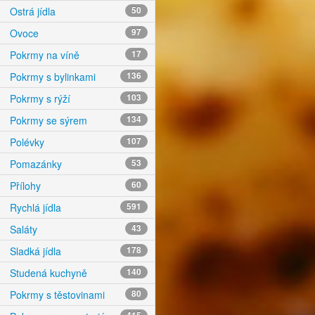
Ostrá jídla
50
Ovoce
97
Pokrmy na víně
17
Pokrmy s bylinkami
136
Pokrmy s rýží
103
Pokrmy se sýrem
134
Polévky
107
Pomazánky
53
Přílohy
60
Rychlá jídla
591
Saláty
43
Sladká jídla
178
Studená kuchyně
140
Pokrmy s těstovinami
80