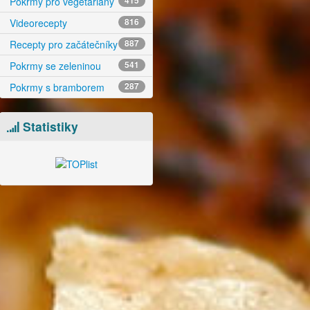
Pokrmy pro vegetariány
415
Videorecepty
816
Recepty pro začátečníky
887
Pokrmy se zeleninou
541
Pokrmy s bramborem
287
Statistiky