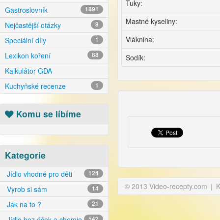
Tuky:
Gastroslovník
1891
Mastné kyseliny:
Nejčastější otázky
8
Vláknina:
Speciální díly
1
Lexikon koření
88
Sodík:
Kalkulátor GDA
Kuchyňské recenze
1
Komu se líbíme
Kategorie
Jídlo vhodné pro děti
124
© 2013 Video-recepty.com
|
K
Vyrob si sám
14
Jak na to ?
21
Jídlo bez éček a chemie
542